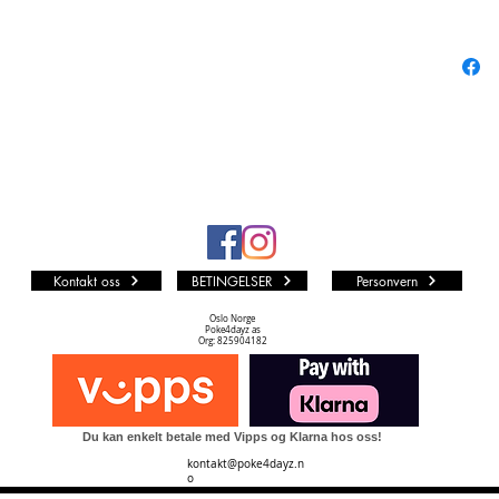
sett!
Begrense
Kontakt oss
BETINGELSER
Personvern
Oslo Norge
Poke4dayz as
Org: 825904182
Du kan enkelt betale med Vipps og Klarna hos oss!
kontakt@poke4dayz.n
o