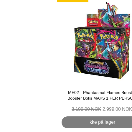
ME02—Phantasmal Flames Boost
Hurtigvisning
Booster Boks MAKS 1 PER PERS
Regulær pris
Salgspris
3.199,00 NOK
2.999,00 NO
Ikke på lager