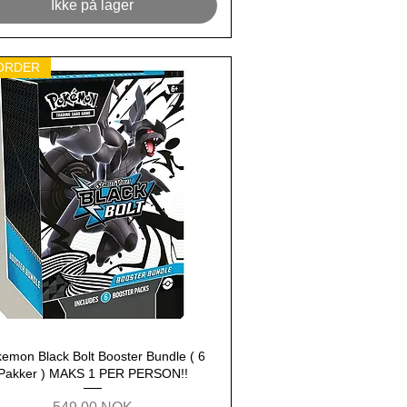
Ikke på lager
ORDER
emon Black Bolt Booster Bundle ( 6
Hurtigvisning
Pakker ) MAKS 1 PER PERSON!!
Pris