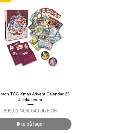
emon TCG Xmas Advent Calendar 25
Hurtigvisning
Julekalender
Regulær pris
Salgspris
899,00 NOK
649,00 NOK
Ikke på lager