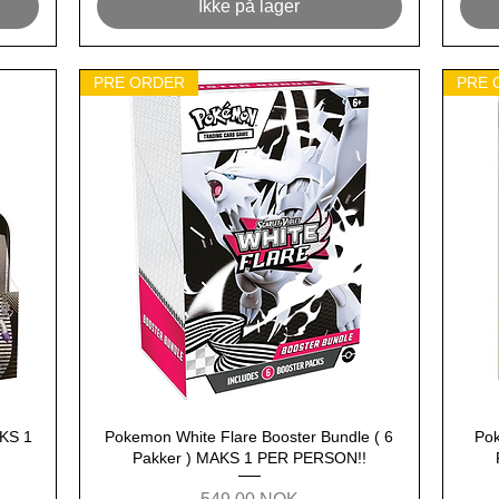
Ikke på lager
PRE ORDER
PRE 
AKS 1
Pokemon White Flare Booster Bundle ( 6
Hurtigvisning
Pok
Pakker ) MAKS 1 PER PERSON!!
Pris