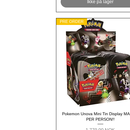
Ikke på lager
PRE ORDER
Pokemon Unova Mini Tin Display M
Hurtigvisning
PER PERSON!!
Pris