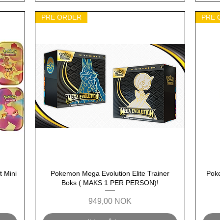
PRE ORDER
PRE 
t Mini
Pokemon Mega Evolution Elite Trainer
Hurtigvisning
Pok
Boks ( MAKS 1 PER PERSON)!
Pris
949,00 NOK