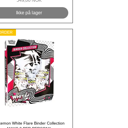
549,00 NOK
Ikke på lager
ORDER
emon White Flare Binder Collection
Hurtigvisning