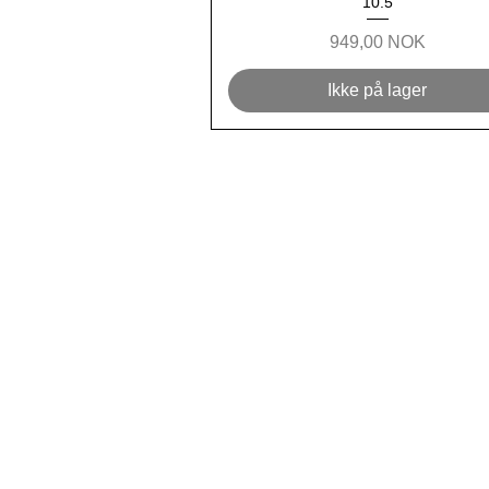
10.5
Pris
949,00 NOK
Ikke på lager