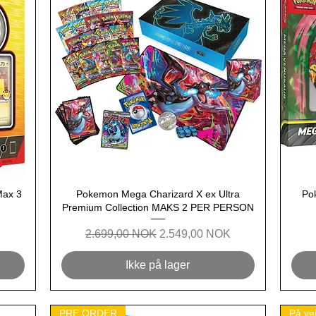
Max 3
Pokemon Mega Charizard X ex Ultra
Hurtigvisning
Po
Premium Collection MAKS 2 PER PERSON
Regulær pris
Salgspris
2.699,00 NOK
2.549,00 NOK
Ikke på lager
PRE ORDER
På vei