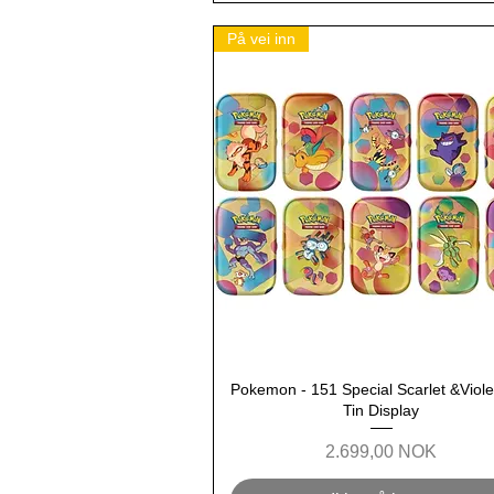
På vei inn
Pokemon - 151 Special Scarlet &Viole
Hurtigvisning
Tin Display
Pris
2.699,00 NOK