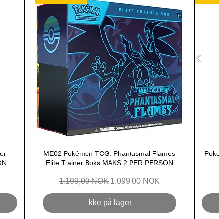
er
ME02 Pokémon TCG: Phantasmal Flames
Hurtigvisning
Pok
ON
Elite Trainer Boks MAKS 2 PER PERSON
Regulær pris
Salgspris
K
1.199,00 NOK
1.099,00 NOK
Ikke på lager