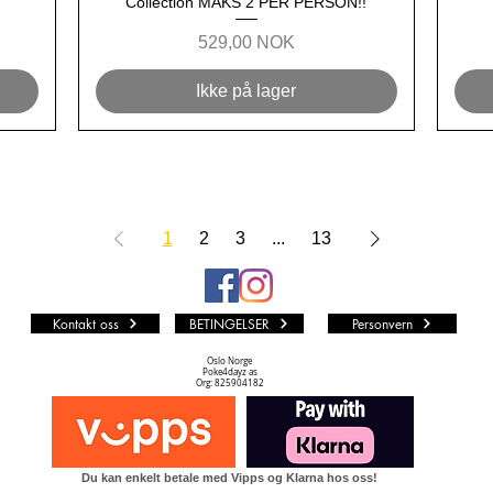
Collection MAKS 2 PER PERSON!!
Pris
529,00 NOK
Ikke på lager
1
2
3
...
13
Kontakt oss
BETINGELSER
Personvern
Oslo Norge
Poke4dayz as
Org: 825904182
Du kan enkelt betale med Vipps og Klarna hos oss!