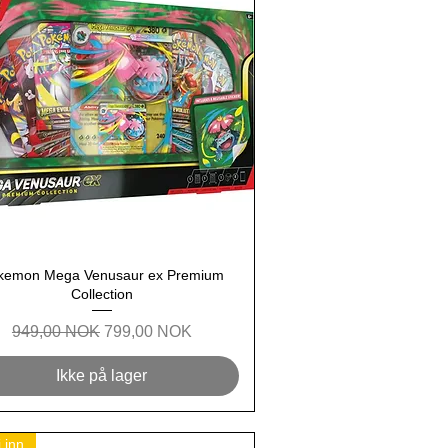
kemon Mega Venusaur ex Premium
Hurtigvisning
Collection
Regulær pris
Salgspris
949,00 NOK
799,00 NOK
Ikke på lager
 inn