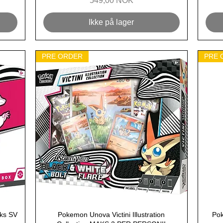
549,00 NOK
Ikke på lager
PRE ORDER
PRE 
oks SV
Pokemon Unova Victini Illustration
Hurtigvisning
Pok