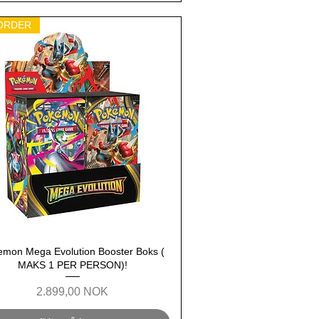
ORDER
emon Mega Evolution Booster Boks (
Hurtigvisning
MAKS 1 PER PERSON)!
Pris
2.899,00 NOK