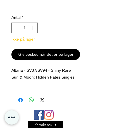
Antal
*
Ikke på lager
Giv besked når det er på lager
Altaria - SV37/SV94 - Shiny Rare
Sun & Moon: Hidden Fates Singles
Rarity
Shiny Rare
MINT PF
Alle kjøp er Final og er ingen retur
Kontakt oss
polise på løs kort hos oss i P4D.