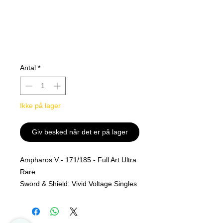
Antal
*
Ikke på lager
Giv besked når det er på lager
Ampharos V - 171/185 - Full Art Ultra
Rare
Sword & Shield: Vivid Voltage Singles
Rarity
Full Art Ultra Rare
Descrip
Sword & Shield: Vivid Voltage