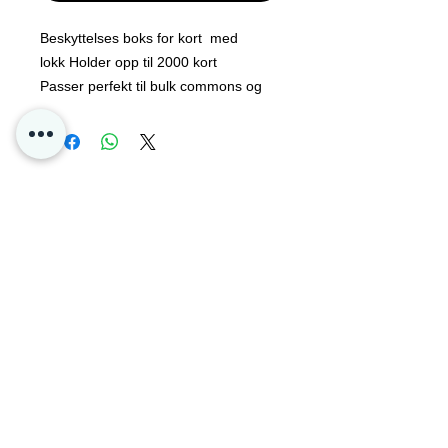
Beskyttelses boks for kort med
lokk Holder opp til 2000 kort
Passer perfekt til bulk commons og
uncommons fra pakke åpninger =)
Her kan man ha alle tcg kort man kan
ønske boksen er av stiv papp
kommer flat pakket .
Boksen holder opp til 2000 kort.
Kontakt oss
Personvern
Oslo Norge
Poke4dayz as
Org:
825904182