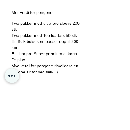
stk
Two pakker med Top loaders 50 stk
Mer verdi for pengene
En Bulk boks som passer opp til
2000 kort
Two pakker med ultra pro sleevs 200
stk
pluss 1 premium kort holder fra ultra
Two pakker med Top loaders 50 stk
pro laget av hardplast!
En Bulk boks som passer opp til 200
Mye verdi for pengene rimeligere en
kort
å kjøpe alt for seg selv =)
Et Ultra pro Super premium et korts
Display
Mye verdi for pengene rimeligere en
å kjøpe alt for seg selv =)
Kontakt oss
Personvern