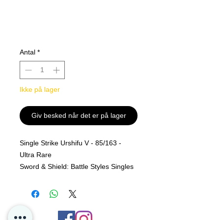
Antal
*
Ikke på lager
Giv besked når det er på lager
Single Strike Urshifu V - 85/163 -
Ultra Rare
Sword & Shield: Battle Styles Singles
MINT PF
Alle kjøp er Final og er ingen retur
polise på løs kort hos oss i P4D.