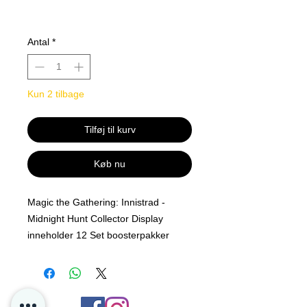
Antal
*
Kun 2 tilbage
Tilføj til kurv
Køb nu
Magic the Gathering: Innistrad -
Midnight Hunt Collector Display
inneholder 12 Set boosterpakker
Hvert display kommer
fabrikkforseglet.
Utgivelsesdato: 24.