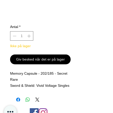
Antal
*
Ikke på lager
Giv besked når det er på lager
Memory Capsule - 202/185 - Secret
Rare
Sword & Shield: Vivid Voltage Singles
MINT PF
Alle kjøp er Final og er ingen retur
polise på løs kort hos oss i P4D.