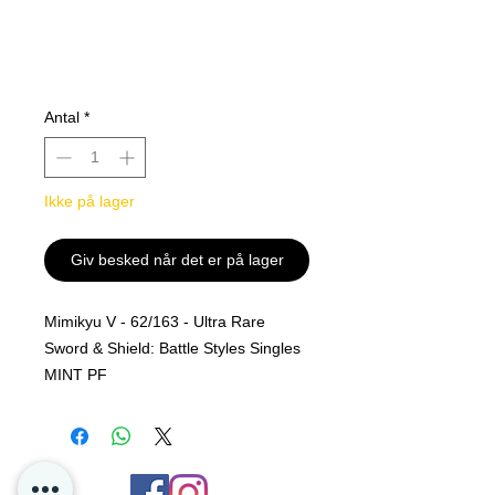
Antal
*
Ikke på lager
Giv besked når det er på lager
Mimikyu V - 62/163 - Ultra Rare
Sword & Shield: Battle Styles Singles
MINT PF
Alle kjøp er Final og er ingen retur
polise på løs kort hos oss i P4D.
Dette er for å sikre oss at kortet sendt