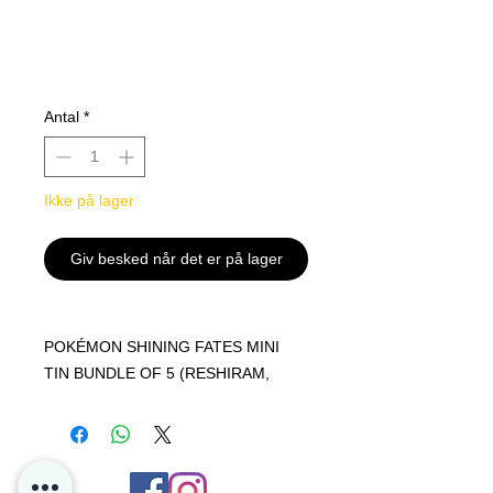
Antal
*
Ikke på lager
Giv besked når det er på lager
POKÉMON SHINING FATES MINI
TIN BUNDLE OF 5 (RESHIRAM,
CELEBI, KYOGRE, MANAPHY,
ZARUDE)
A bundle of all 5 Shining Fates Mini
Tins