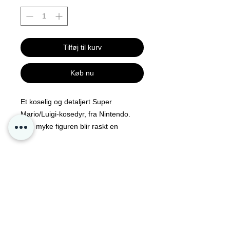
Tilføj til kurv
Køb nu
Et koselig og detaljert Super
Mario/Luigi-kosedyr, fra Nintendo.
Den myke figuren blir raskt en
storfavoritt hos de små, og en lojal
venn de kan ha med på eventyr!
Kontakt oss
Personvern