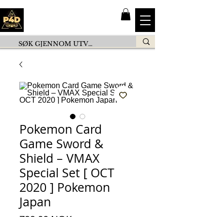
Pokemon Card
Game Sword &
Shield – VMAX
Special Set [ OCT
2020 ] Pokemon
Japan