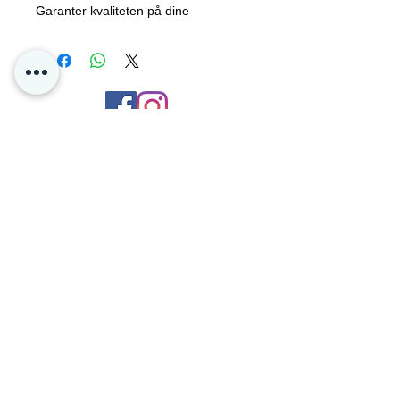
Garanter kvaliteten på dine
pokemonkort. Toploaders 25stk
pakning fra P4D☝️
Kontakt oss
Personvern
Oslo Norge
Poke4dayz as
Org:
825904182
Du kan enkelt betale med Vipps og Klarna
hos oss!