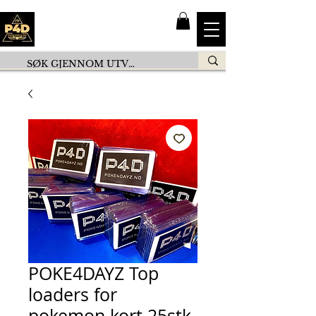
POKE4DAYZ Top
loaders for
pokemon kort 25stk