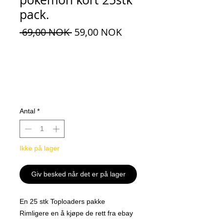
pack.
Regulær
Salgspris
 69,00 NOK 
59,00 NOK
pris
Antal
*
Ikke på lager
Giv besked når det er på lager
En 25 stk Toploaders pakke
Rimligere en å kjøpe de rett fra ebay