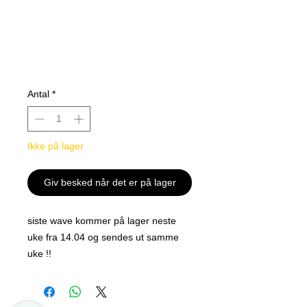
Antal
*
Ikke på lager
Giv besked når det er på lager
siste wave kommer på lager neste
uke fra 14.04 og sendes ut samme
uke !!
Sword & Shield 5 Battle Styles
Booster Display (36 Boosters)
Super populært sett ikke gå glipp av