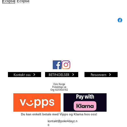
andre er
alle andr
fra mang
Vi i P4D 
som muli
LØS KO
Kvalitet
PF (PA
Kortet er
represent
Kontakt oss
BETINGELSER
Personvern
urørt Min
NM TIL 
Oslo Norge
Poke4dayz as
Kortet k
Org: 825904182
Dots print
noe silve
en.
Du kan enkelt betale med Vipps og Klarna hos oss!
NM (NE
kontakt@poke4dayz.n
Kortet k
o