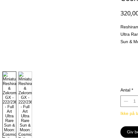
320,0
Reshiram
Ultra Ra
Sun & Mo
NM
Alle kjøp
løs kort 
oss at ko
et annet 
Antal
*
lastet op
foran og
kjøper a
Ikke på l
kjøper.
gjeldene
og Japa
Giv b
En av tin