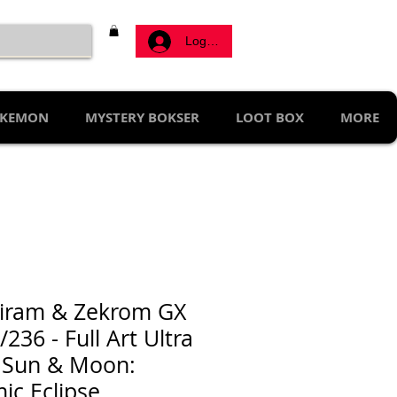
Log ind
KEMON
MYSTERY BOKSER
LOOT BOX
MORE
iram & Zekrom GX
/236 - Full Art Ultra
 Sun & Moon:
ic Eclipse