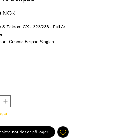
Pris
0 NOK
 & Zekrom GX - 222/236 - Full Art
re
on: Cosmic Eclipse Singles
 er Final og er ingen retur polise på
hos oss i P4D. Dette er for å sikre
rtet sendt ut ikke blir erstattet med
for så returnert til oss.
All kort blir
p med originale bilder fra kortet
 bak. Dette er for å vise deg som
kkurat hva du kjøper før du
ager
Her kan man finne vårt utvalg
 løs kort, Både engelsk
nese.
esked når det er på lager
gene som skiller oss mest fra alle