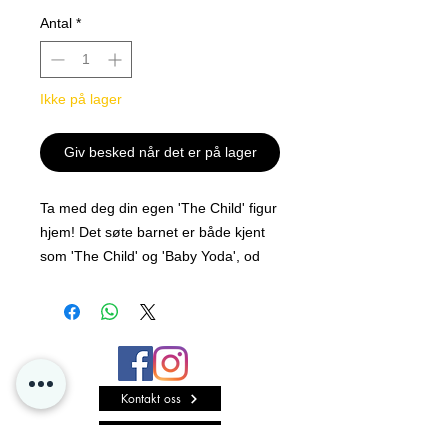
Antal
*
Ikke på lager
Giv besked når det er på lager
Ta med deg din egen 'The Child' figur
hjem! Det søte barnet er både kjent
som 'The Child' og 'Baby Yoda', od
den har tatt verden med storm.
Designet er inspirert fra den
populære TV-serien "The
Mandalorian" og kommer med flere
artikulasjonspunkter for poserbar
Kontakt oss
moro.
Forestill deg at enhver dusørjeger i
Personvern