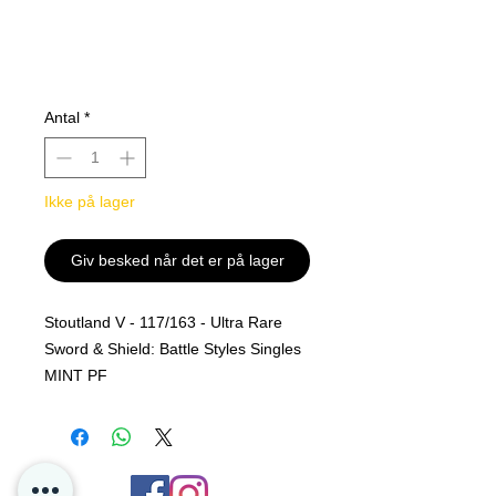
Antal
*
Ikke på lager
Giv besked når det er på lager
Stoutland V - 117/163 - Ultra Rare
Sword & Shield: Battle Styles Singles
MINT PF
Alle kjøp er Final og er ingen retur
polise på løs kort hos oss i P4D.
Dette er for å sikre oss at kortet sendt