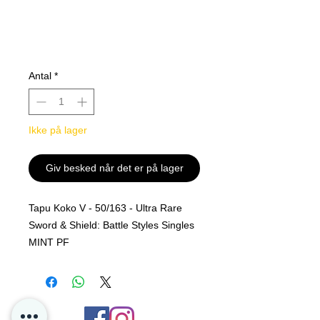
Antal
*
Ikke på lager
Giv besked når det er på lager
Tapu Koko V - 50/163 - Ultra Rare
Sword & Shield: Battle Styles Singles
MINT PF
Alle kjøp er Final og er ingen retur
polise på løs kort hos oss i P4D.
Dette er for å sikre oss at kortet sendt