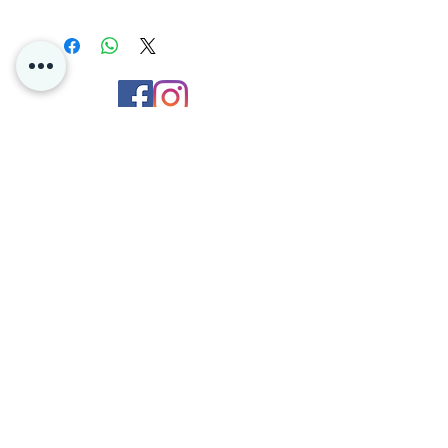
=)
Kontakt oss
Personvern
Oslo Norge
Poke4dayz as
Org:
825904182
Du kan enkelt betale med Vipps og Klarna
hos oss!
BETINGELSER