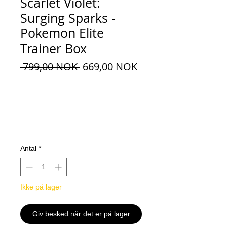
Scarlet Violet:
Surging Sparks -
Pokemon Elite
Trainer Box
Regulær
Salgspris
 799,00 NOK 
669,00 NOK
pris
Antal
*
Ikke på lager
Giv besked når det er på lager